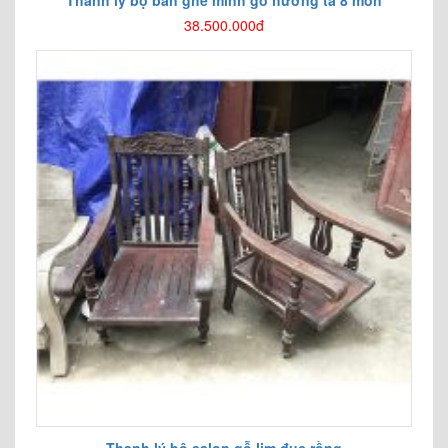
Thanh lý bộ bàn ghế minh gỗ hương ta 8 món
38.500.000đ
Thanh lý bộ salon gỗ lim đục rồng