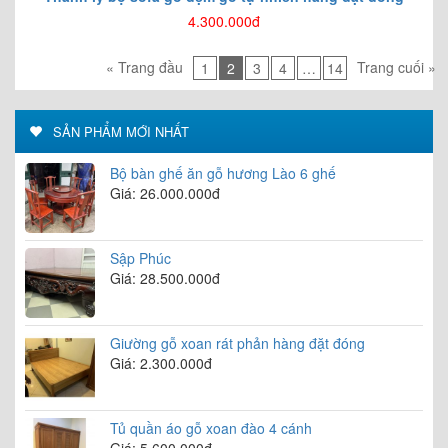
4.300.000đ
« Trang đầu
Trang cuối »
1
2
3
4
…
14
SẢN PHẨM MỚI NHẤT
Bộ bàn ghế ăn gỗ hương Lào 6 ghế
Giá: 26.000.000đ
Sập Phúc
Giá: 28.500.000đ
Giường gỗ xoan rát phản hàng đặt đóng
Giá: 2.300.000đ
Tủ quần áo gỗ xoan đào 4 cánh