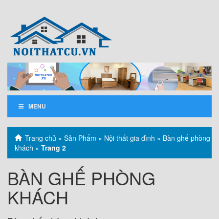
MENU
Trang chủ
»
Sản Phẩm
»
Nội thất gia đình
»
Bàn ghế phòng
khách
»
Trang 2
BÀN GHẾ PHÒNG
KHÁCH