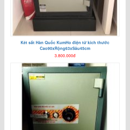
Két sắt Hàn Quốc KumHo điện tử kích thước
Cao90xRộng63xSâu45cm
3.800.000đ