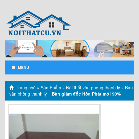
MENU
Trang chủ
»
Sản Phẩm
»
Nội thất văn phòng thanh lý
»
Bàn
văn phòng thanh lý
»
Bàn giám đốc Hòa Phát mới 90%