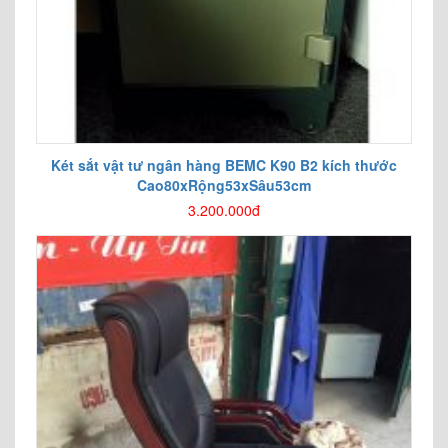
Két sắt vật tư ngân hàng BEMC K90 B2 kích thước
Cao80xRộng53xSâu53cm
3.200.000đ