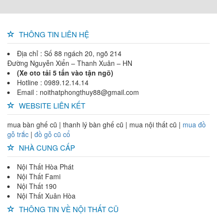
THÔNG TIN LIÊN HỆ
Địa chỉ : Số 88 ngách 20, ngõ 214
Đường Nguyễn Xiển – Thanh Xuân – HN
(Xe oto tải 5 tấn vào tận ngõ)
Hotline : 0989.12.14.14
Email : noithatphongthuy88@gmail.com
WEBSITE LIÊN KẾT
mua bàn ghế cũ | thanh lý bàn ghế cũ | mua nội thất cũ |
mua đồ
gỗ trắc
|
đồ gỗ cũ cổ
NHÀ CUNG CẤP
Nội Thất Hòa Phát
Nội Thất Fami
Nội Thất 190
Nội Thất Xuân Hòa
THÔNG TIN VỀ NỘI THẤT CŨ