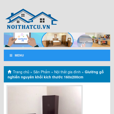
MENU
Trang chủ
»
Sản Phẩm
»
Nội thất gia đình
»
Giường gỗ
nghiến nguyên khối kích thước 160x200cm