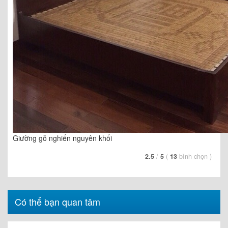
Giường gỗ nghiến nguyên khối
2.5
/
5
(
13
bình chọn
)
Có thể bạn quan tâm