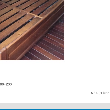
180×200
5
/
5
(
1
bình