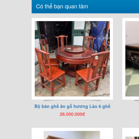
Có thể bạn quan tâm
Bộ bàn ghế ăn gỗ hương Lào 6 ghế
26.000.000đ