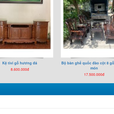
Kệ tivi gỗ hương đá
Bộ bàn ghế quốc đào cột 8 gỗ
món
8.600.000đ
17.500.000đ