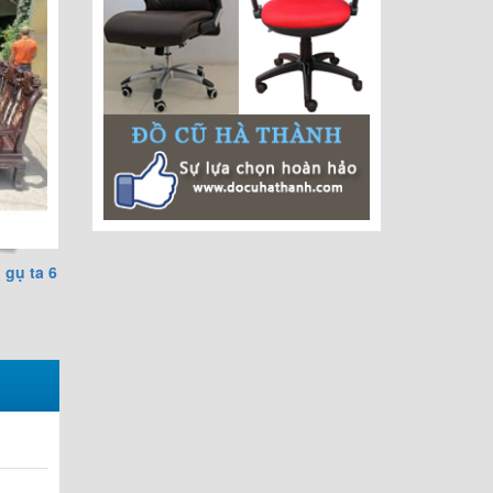
 gụ ta 6