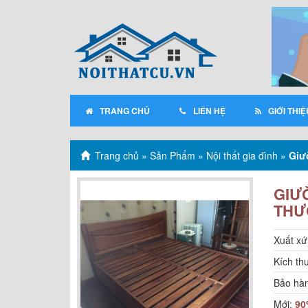
TRANG CHỦ
LIÊN HỆ
GIỚI THIỆ
Trang chủ
»
Sản Phẩm
»
Nội thất gia đình
»
Giư
GIƯ
THƯ
Xuất xứ
Kích th
Bảo hà
Mới:
90