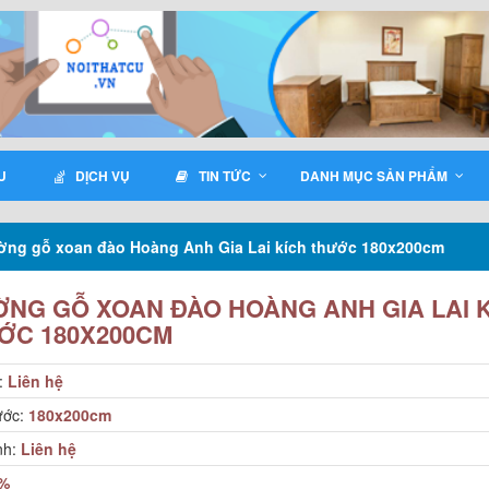
U
DỊCH VỤ
TIN TỨC
DANH MỤC SẢN PHẨM
ờng gỗ xoan đào Hoàng Anh Gia Lai kích thước 180x200cm
ỜNG GỖ XOAN ĐÀO HOÀNG ANH GIA LAI 
ỚC 180X200CM
:
Liên hệ
ước:
180x200cm
nh:
Liên hệ
%