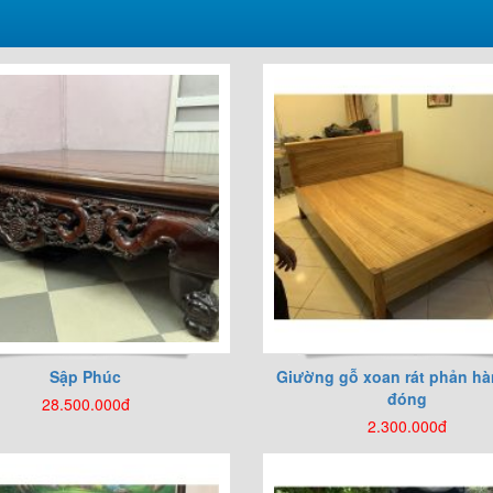
Sập Phúc
Giường gỗ xoan rát phản hà
đóng
28.500.000đ
2.300.000đ