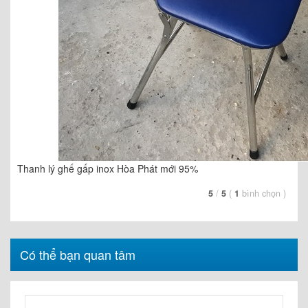
Thanh lý ghế gấp inox Hòa Phát mới 95%
5
/
5
(
1
bình chọn
)
Có thể bạn quan tâm