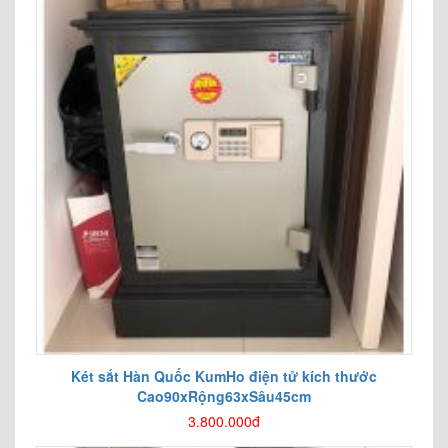
Két sắt Hàn Quốc KumHo điện tử kích thước
Cao90xRộng63xSâu45cm
3.800.000đ