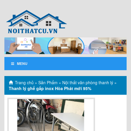
MENU
Trang chủ
»
Sản Phẩm
»
Nội thất văn phòng thanh lý
»
Thanh lý ghế gấp inox Hòa Phát mới 95%