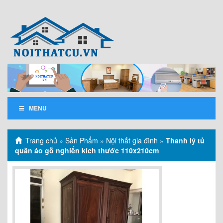
MENU
Trang chủ
»
Sản Phẩm
»
Nội thất gia đình
»
Thanh lý tủ
quần áo gỗ nghiến kích thước 110x210cm