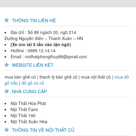
THÔNG TIN LIÊN HỆ
Địa chỉ : Số 88 ngách 20, ngõ 214
Đường Nguyễn Xiển – Thanh Xuân – HN
(Xe oto tải 5 tấn vào tận ngõ)
Hotline : 0989.12.14.14
Email : noithatphongthuy88@gmail.com
WEBSITE LIÊN KẾT
mua bàn ghế cũ | thanh lý bàn ghế cũ | mua nội thất cũ |
mua đồ
gỗ trắc
|
đồ gỗ cũ cổ
NHÀ CUNG CẤP
Nội Thất Hòa Phát
Nội Thất Fami
Nội Thất 190
Nội Thất Xuân Hòa
THÔNG TIN VỀ NỘI THẤT CŨ