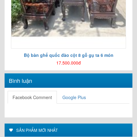
Bộ bàn ghế quốc đào cột 8 gỗ gụ ta 6 món
17.500.000đ
Bình luận
Facebook Comment
Google Plus
SẢN PHẨM MỚI NHẤT