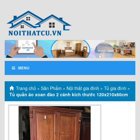
MENU
Trang chủ
»
Sản Phẩm
»
Nội thất gia đình
»
Tủ gia đình
»
Tủ quần áo xoan đào 2 cánh kích thước 120x210x60cm