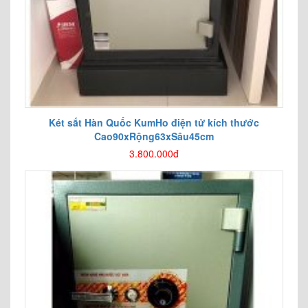
Két sắt Hàn Quốc KumHo điện tử kích thước
Cao90xRộng63xSâu45cm
3.800.000đ