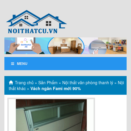
MENU
Trang chủ
»
Sản Phẩm
»
Nội thất văn phòng thanh lý
»
Nội
thất khác
»
Vách ngăn Fami mới 90%