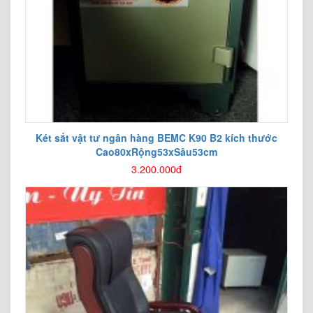
Két sắt vật tư ngân hàng BEMC K90 B2 kích thước
Cao80xRộng53xSâu53cm
3.200.000đ